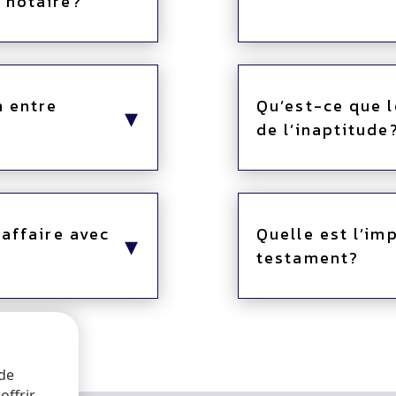
 notaire?
n entre
Qu’est-ce que 
de l’inaptitude
 affaire avec
Quelle est l’im
testament?
 de
offrir